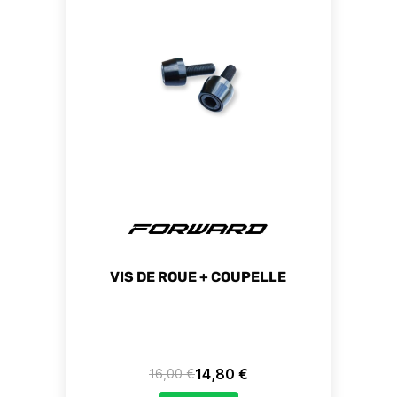
VIS DE ROUE + COUPELLE
14,80 €
16,00 €
Prix de base
Prix