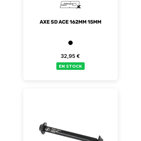
AXE SD ACE 162MM 15MM
32,95 €
Prix
EN STOCK