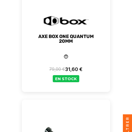
AXE BOX ONE QUANTUM
20MM
31,60 €
79,00 €
Prix de base
Prix
EN STOCK
FILTRER