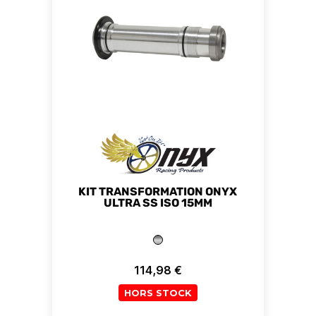
KIT TRANSFORMATION ONYX
ULTRA SS ISO 15MM
114,98 €
Prix
HORS STOCK