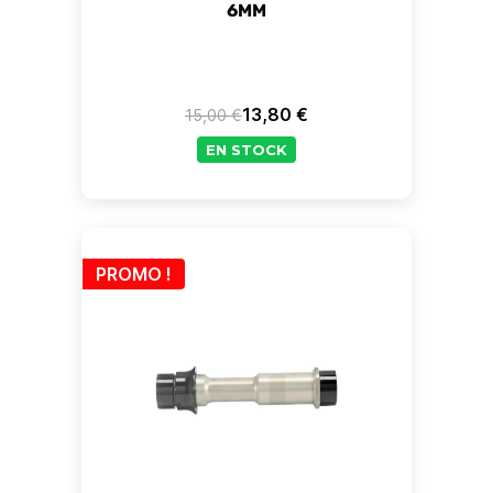
6MM
13,80 €
15,00 €
Prix de base
Prix
EN STOCK
PROMO !