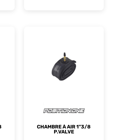
e pneu :
de valve
(petite vers grosse valve)
air des têtes de rayon.
8
CHAMBRE À AIR 1"3/8
P.VALVE