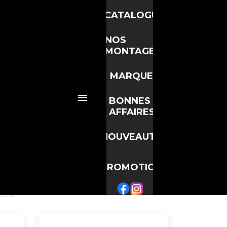
CATALOGUE
NOS
MONTAGES
MARQUES
 : petite valve (Presta) ou grosse
Kenda, ICE, Position One, Forward
BONNES
AFFAIRES
ur vos roues
NOUVEAUTÉS
 BMX. Chez BMX Racing, nous
 pour roues
20 pouces
et
24
s deux types de valves.
PROMOTIONS

s les largeurs adaptées aux pneus
rgeur correspondant à celle de vos
gévité.