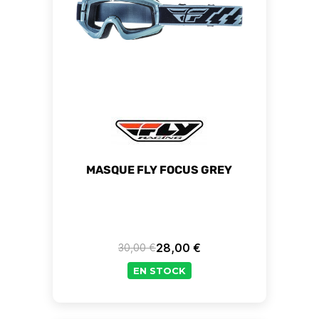
MASQUE FLY FOCUS GREY
28,00 €
30,00 €
Prix de base
Prix
EN STOCK