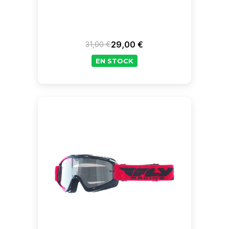
29,00 €
31,00 €
Prix de base
Prix
EN STOCK