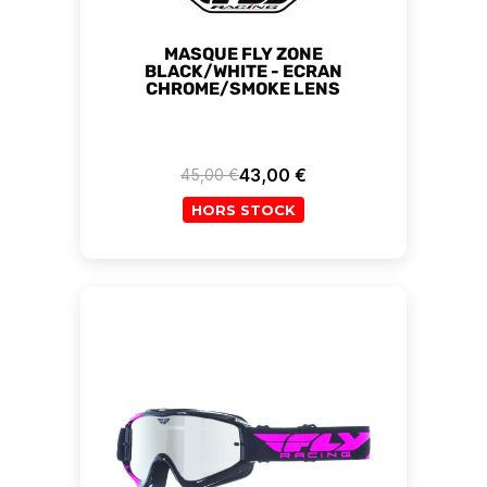
MASQUE FLY ZONE
BLACK/WHITE - ECRAN
CHROME/SMOKE LENS
43,00 €
45,00 €
Prix de base
Prix
HORS STOCK