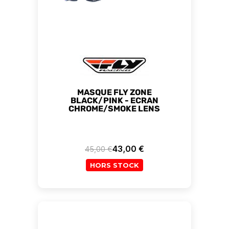
MASQUE FLY ZONE
BLACK/PINK - ECRAN
CHROME/SMOKE LENS
43,00 €
45,00 €
Prix de base
Prix
HORS STOCK