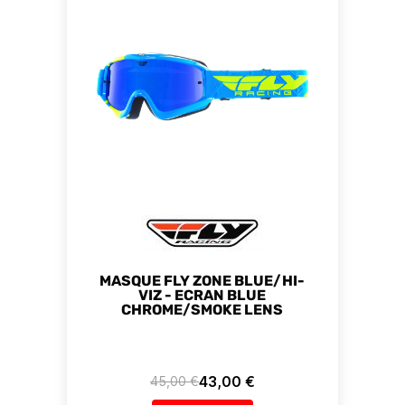
MASQUE FLY ZONE BLUE/HI-
VIZ - ECRAN BLUE
CHROME/SMOKE LENS
43,00 €
45,00 €
Prix de base
Prix