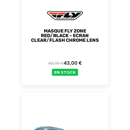
MASQUE FLY ZONE
RED/BLACK - ECRAN
CLEAR/FLASH CHROME LENS
43,00 €
45,00 €
Prix de base
Prix
EN STOCK