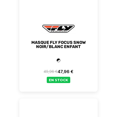
MASQUE FLY FOCUS SNOW
NOIR/BLANC ENFANT
47,96 €
49,96 €
Prix de base
Prix
EN STOCK