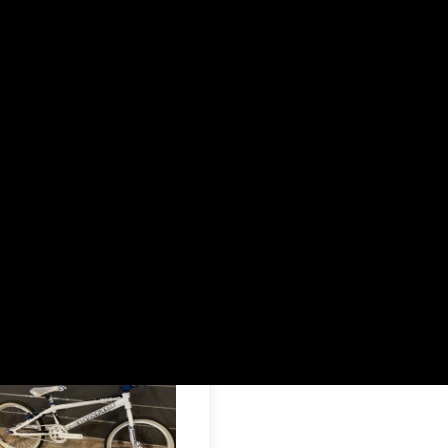
ARTE
ELO MONTAGE CARTE
 par :
Pertinence
MO !