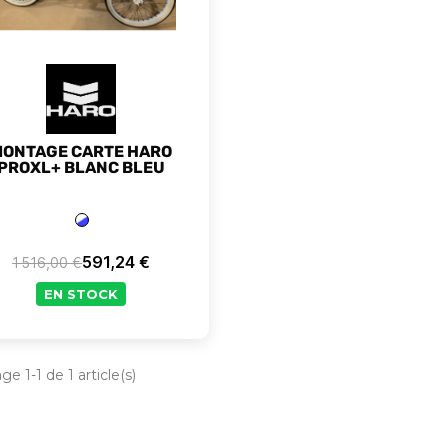
MONTAGE CARTE HARO
PROXL+ BLANC BLEU
591,24 €
1 516,00 €
Prix de base
Prix
EN STOCK
ge 1-1 de 1 article(s)