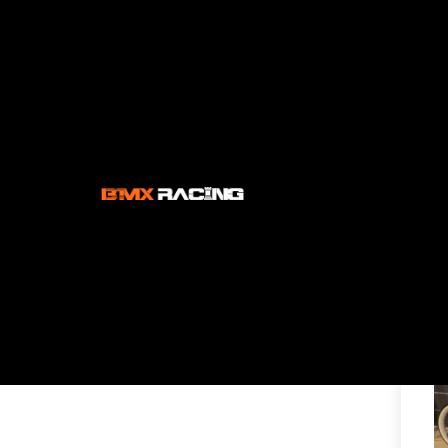
Accueil
PROMOTIONS
PERIPHERIQUE
VELO MONTAGE C
Filtrer
V
Prix
Fabricants
Trier
Couleur
Taille de vélos
PRO