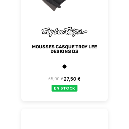
MOUSSES CASQUE TROY LEE
DESIGNS D3
27,50 €
55,00 €
Prix de base
Prix
EN STOCK