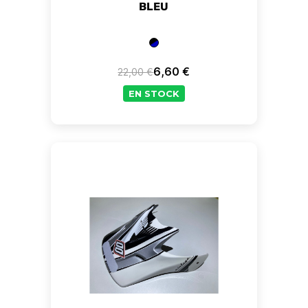
BLEU
6,60 €
22,00 €
Prix de base
Prix
EN STOCK