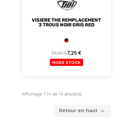
VISIERE THE REMPLACEMENT
3 TROUS NOIR GRIS RED
7,25 €
29,00 €
Prix de base
Prix
HORS STOCK
Affichage 1-14 de 14 article(s)

Retour en haut