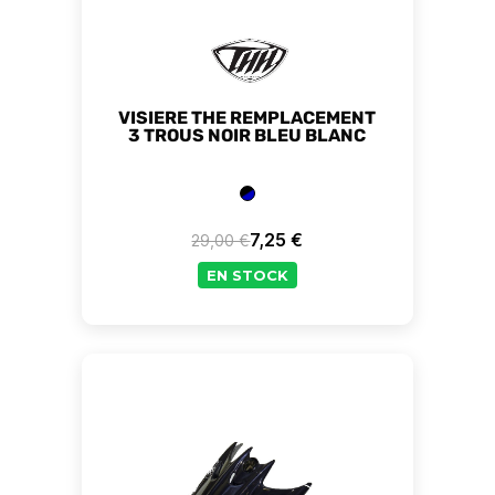
VISIERE THE REMPLACEMENT
3 TROUS NOIR BLEU BLANC
7,25 €
29,00 €
Prix de base
Prix
EN STOCK