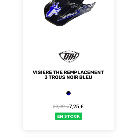
VISIERE THE REMPLACEMENT
3 TROUS NOIR BLEU
7,25 €
29,00 €
Prix de base
Prix
EN STOCK