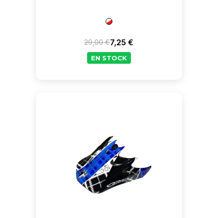
7,25 €
29,00 €
Prix de base
Prix
EN STOCK