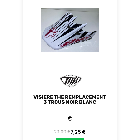
VISIERE THE REMPLACEMENT
3 TROUS NOIR BLANC
7,25 €
29,00 €
Prix de base
Prix