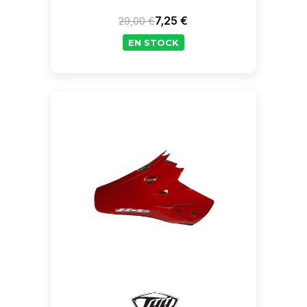
7,25 €
29,00 €
Prix de base
Prix
EN STOCK