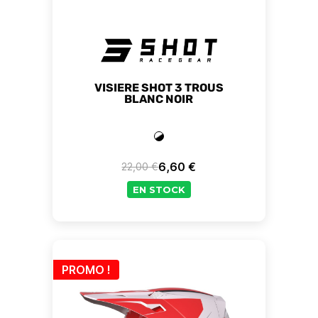
VISIERE SHOT 3 TROUS
BLANC NOIR
6,60 €
22,00 €
Prix de base
Prix
EN STOCK
PROMO !