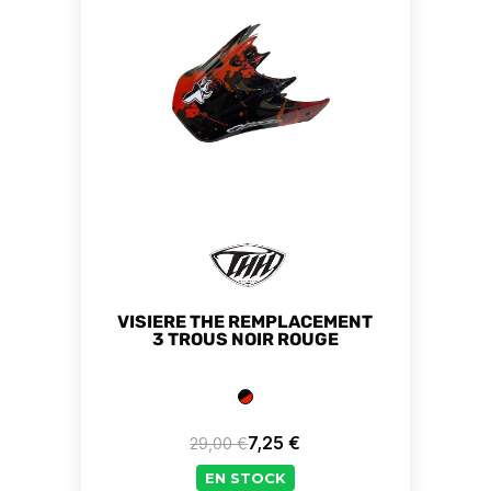
VISIERE THE REMPLACEMENT
3 TROUS NOIR ROUGE
7,25 €
29,00 €
Prix de base
Prix
EN STOCK