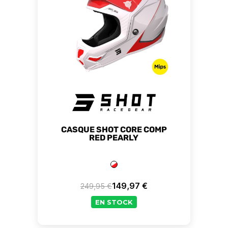
CASQUE SHOT CORE COMP
RED PEARLY
149,97 €
249,95 €
Prix de base
Prix
EN STOCK