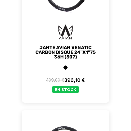
JANTE AVIAN VENATIC
CARBON DISQUE 24"X1"75
36H (507)
396,10 €
409,00 €
Prix de base
Prix
EN STOCK