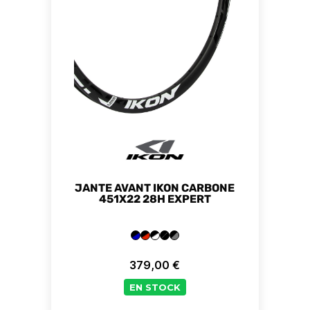
JANTE AVANT IKON CARBONE
451X22 28H EXPERT
+2
379,00 €
Prix
EN STOCK