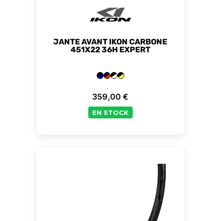
JANTE AVANT IKON CARBONE
451X22 36H EXPERT
359,00 €
Prix
EN STOCK