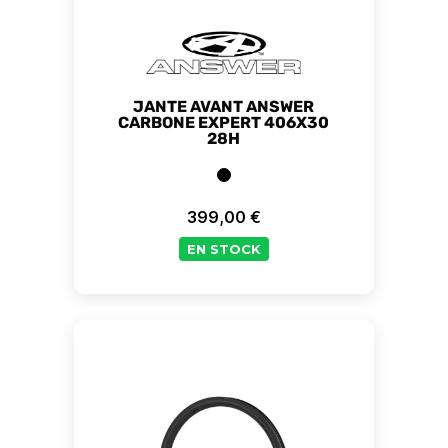
JANTE AVANT ANSWER
CARBONE EXPERT 406X30
28H
399,00 €
Prix
EN STOCK