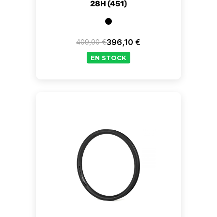
28H (451)
396,10 €
409,00 €
Prix de base
Prix
EN STOCK