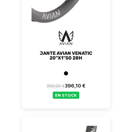
JANTE AVIAN VENATIC
20"X1"50 28H
396,10 €
399,00 €
Prix de base
Prix
EN STOCK