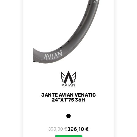
JANTE AVIAN VENATIC
24"X1"75 36H
396,10 €
399,00 €
Prix de base
Prix