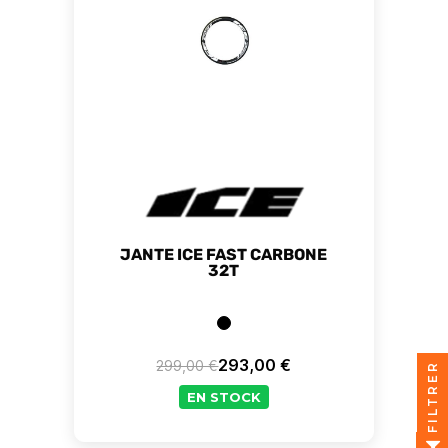
JANTE ICE FAST CARBONE
32T
293,00 €
299,00 €
FILTRER
Prix de base
Prix
EN STOCK