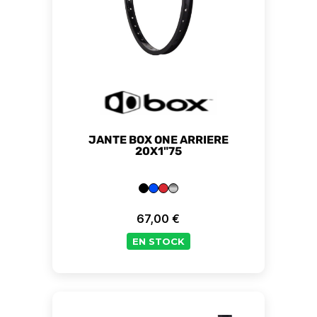
JANTE BOX ONE ARRIERE
20X1"75
67,00 €
Prix
EN STOCK