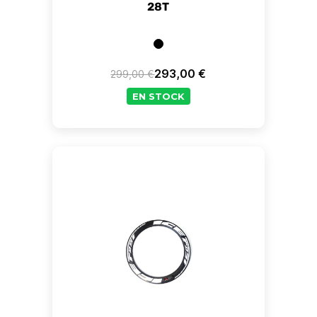
28T
293,00 €
299,00 €
Prix de base
Prix
EN STOCK