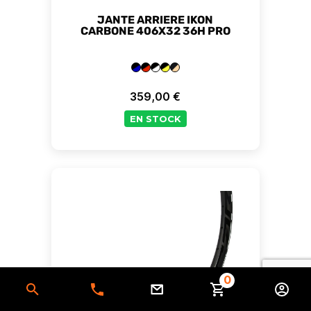
JANTE ARRIERE IKON
CARBONE 406X32 36H PRO
359,00 €
Prix
EN STOCK
0
Conne