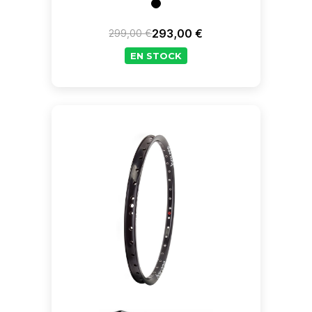
293,00 €
299,00 €
Prix de base
Prix
EN STOCK