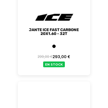
JANTE ICE FAST CARBONE
20X1.60 - 32T
293,00 €
299,00 €
Prix de base
Prix
EN STOCK