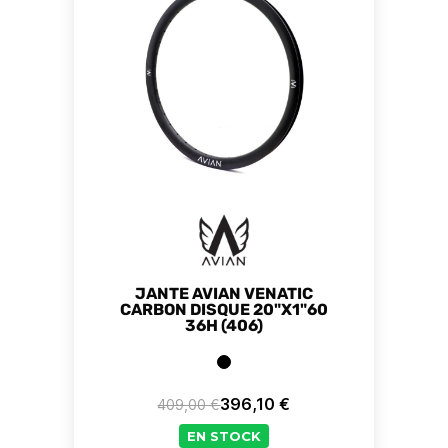
JANTE AVIAN VENATIC
CARBON DISQUE 20"X1"60
36H (406)
396,10 €
409,00 €
Prix de base
Prix
EN STOCK