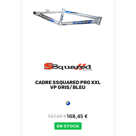
CADRE SSQUARED PRO XXL
VP GRIS/BLEU
168,45 €
557,45 €
Prix de base
Prix
EN STOCK