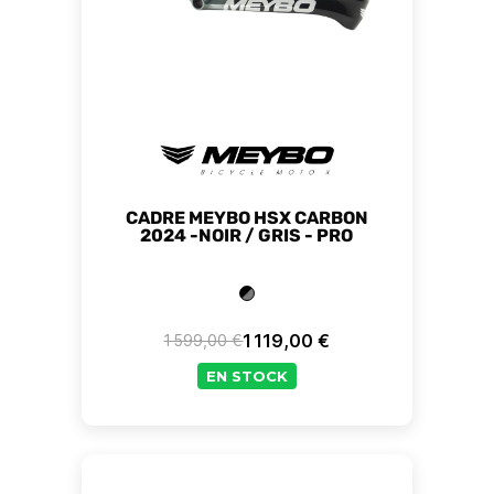
CADRE MEYBO HSX CARBON
2024 -NOIR / GRIS - PRO
1 119,00 €
1 599,00 €
Prix de base
Prix
EN STOCK