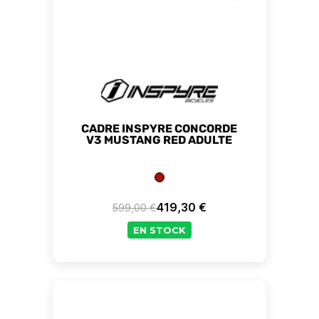
CADRE INSPYRE CONCORDE
V3 MUSTANG RED ADULTE
419,30 €
599,00 €
Prix de base
Prix
EN STOCK