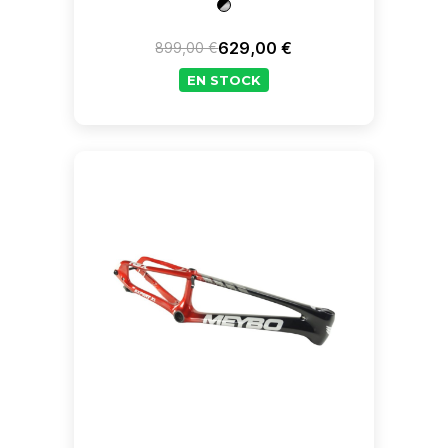
629,00 €
899,00 €
Prix de base
Prix
EN STOCK