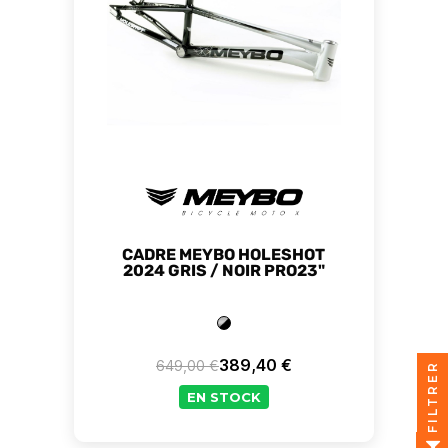
CADRE MEYBO HOLESHOT
2024 GRIS / NOIR PRO23"
389,40 €
649,00 €
FILTRER
Prix de base
Prix
EN STOCK