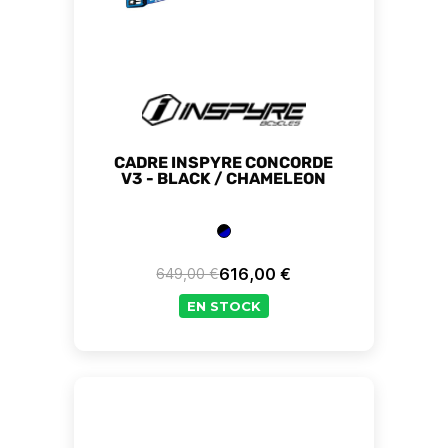
CADRE INSPYRE CONCORDE
V3 - BLACK / CHAMELEON
616,00 €
649,00 €
Prix de base
Prix
EN STOCK